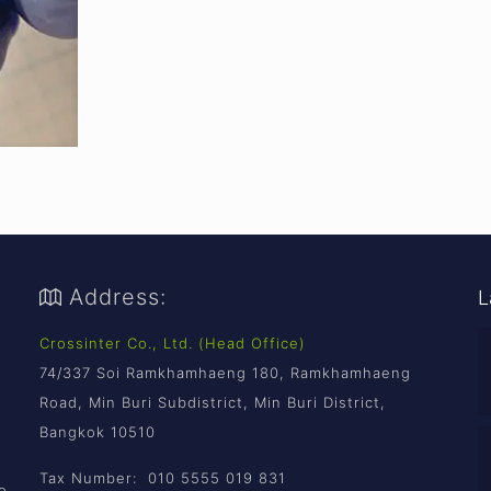
Address:
L
Crossinter Co., Ltd. (Head Office)
74/337 Soi Ramkhamhaeng 180, Ramkhamhaeng
Road, Min Buri Subdistrict, Min Buri District,
Bangkok 10510
Tax Number: 010 5555 019 831
o