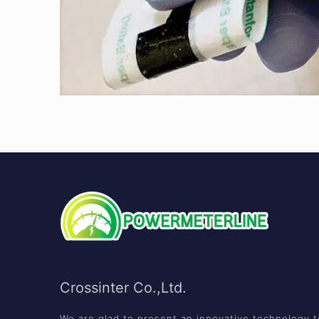
Crossinter Co.,Ltd.
We are glad to present an innovative technology t