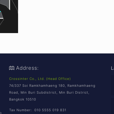
Address:
L
Crossinter Co., Ltd. (Head Office)
74/337 Soi Ramkhamhaeng 180, Ramkhamhaeng
Road, Min Buri Subdistrict, Min Buri District,
Bangkok 10510
Tax Number: 010 5555 019 831
o